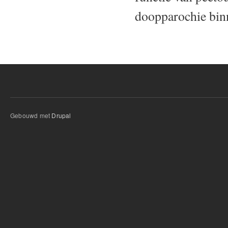
doopparochie bin
Gebouwd met
Drupal