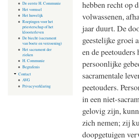
hebben recht op d
De eerste H. Communie
Het vormsel
volwassenen, afha
Het huwelijk
Roepingen voor het
jaar duurt. De do
priesterschap of het
kloosterleven
geestelijke groei
De biecht (sacrament
van boete en verzoening)
en de peetouders 
Het sacrament der
zieken
H. Communie
persoonlijke gebe
Begrafenis
sacramentale leven
Contact
AVG
peetouders. Perso
Privacyverklaring
in een niet-sacram
gelovig zijn, kunn
zich nemen; zij ku
doopgetuigen ver