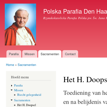
Ove
en 
Polska Parafia Den Ha
de
Rzymskokatolicka Parafia Polska pw. Św. Jana 
alg
inh
gaa
Parafia
Missen
Sacramenten
Contact
Hoofdmenu
Home
»
Sacramenten
U bent hier
Het H. Doops
Hoofd menu
Parafia
Missen
Toediening van he
Biecht gelegenheid
en na belijdenis 
Sacramenten
Het H. Doopsel