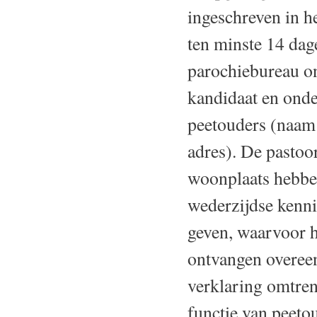
ingeschreven in 
ten minste 14 dag
parochiebureau on
kandidaat en onde
peetouders (naam 
adres). De pastoor
woonplaats hebben
wederzijdse kenni
geven, waarvoor h
ontvangen overee
verklaring omtren
functie van peeto