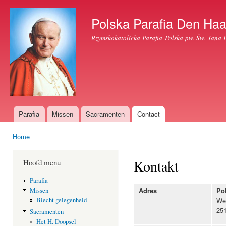
Ove
en 
Polska Parafia Den Ha
de
Rzymskokatolicka Parafia Polska pw. Św. Jana 
alg
inh
gaa
Parafia
Missen
Sacramenten
Contact
Hoofdmenu
Home
U bent hier
Kontakt
Hoofd menu
Parafia
Adres
Po
Missen
We
Biecht gelegenheid
25
Sacramenten
Het H. Doopsel