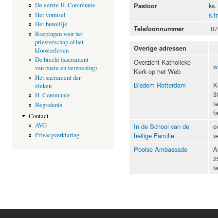
ks.
De eerste H. Communie
Pastoor
s.t
Het vormsel
Het huwelijk
07
Telefoonnummer
Roepingen voor het
priesterschap of het
Overige adressen
kloosterleven
De biecht (sacrament
Overzicht Katholieke
w
van boete en verzoening)
Kerk op het Web
Het sacrament der
Bisdom Rotterdam
K
zieken
3
H. Communie
t
Begrafenis
f
Contact
AVG
In de School van de
o
heilige Familie
v
Privacyverklaring
Poolse Ambassade
A
2
t