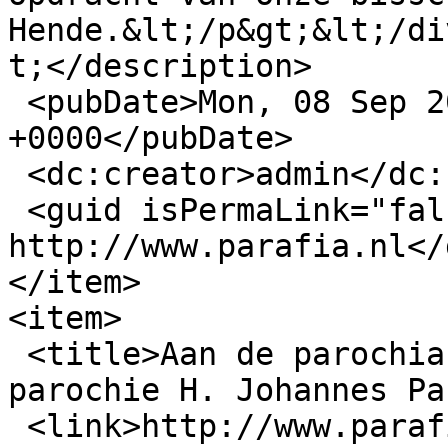
Hende.&lt;/p&gt;&lt;/di
t;</description>

 <pubDate>Mon, 08 Sep 2025 19:35:05 
+0000</pubDate>

 <dc:creator>admin</dc:creator>

 <guid isPermaLink="false">467 at 
http://www.parafia.nl</
</item>

<item>

 <title>Aan de parochianen van de Poolssprekende 
parochie H. Johannes Pa
 <link>http://www.parafia.nl/?q=nl/node/465</link>
