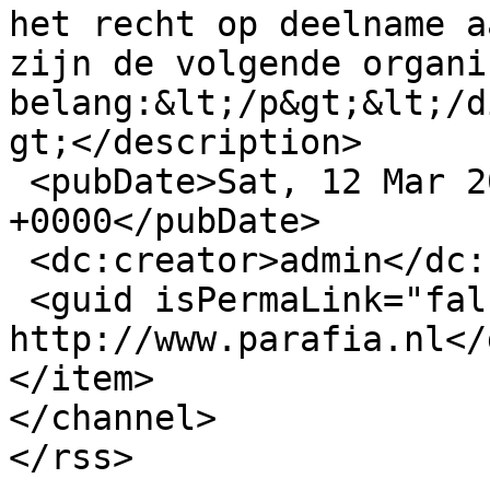
het recht op deelname a
zijn de volgende organi
belang:&lt;/p&gt;&lt;/d
gt;</description>

 <pubDate>Sat, 12 Mar 2016 22:52:42 
+0000</pubDate>

 <dc:creator>admin</dc:creator>

 <guid isPermaLink="false">229 at 
http://www.parafia.nl</
</item>

</channel>
