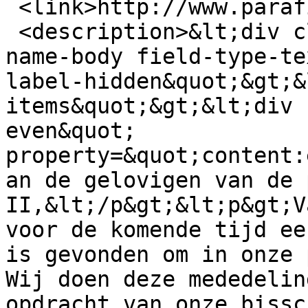
 <link>http://www.parafia.nl/?q=nl/node/467</link>

 <description>&lt;div class=&quot;field field-
name-body field-type-te
label-hidden&quot;&gt;&
items&quot;&gt;&lt;div 
even&quot; 
property=&quot;content:
an de gelovigen van de 
II,&lt;/p&gt;&lt;p&gt;V
voor de komende tijd ee
is gevonden om in onze 
Wij doen deze mededelin
opdracht van onze bissc