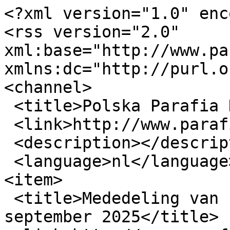
<?xml version="1.0" enc
<rss version="2.0" 
xml:base="http://www.par
xmlns:dc="http://purl.o
<channel>

 <title>Polska Parafia Den Haag</title>

 <link>http://www.parafia.nl</link>

 <description></description>

 <language>nl</language>

<item>

 <title>Mededeling van het Kerkbestuur van 6 
september 2025</title>
