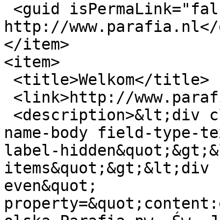
 <guid isPermaLink="false">465 at 
http://www.parafia.nl</
</item>

<item>

 <title>Welkom</title>

 <link>http://www.parafia.nl/?q=nl/node/229</link>

 <description>&lt;div class=&quot;field field-
name-body field-type-te
label-hidden&quot;&gt;&
items&quot;&gt;&lt;div 
even&quot; 
property=&quot;content: