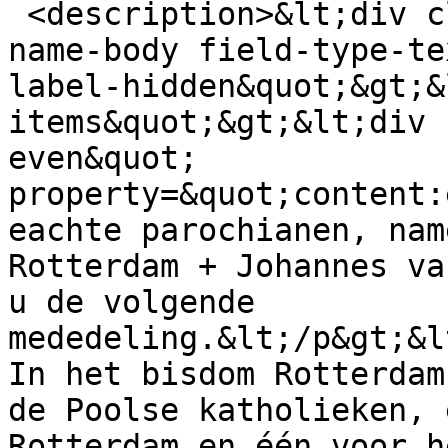
 <description>&lt;div class=&quot;field field-
name-body field-type-te
label-hidden&quot;&gt;&
items&quot;&gt;&lt;div 
even&quot; 
property=&quot;content:
eachte parochianen, nam
Rotterdam + Johannes va
u de volgende 
mededeling.&lt;/p&gt;&l
In het bisdom Rotterdam
de Poolse katholieken, 
Rotterdam en één voor h