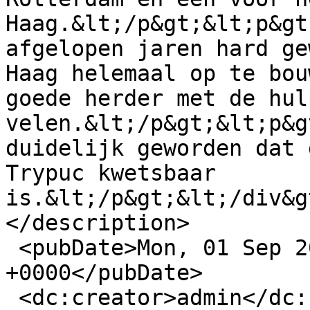
Haag.&lt;/p&gt;&lt;p&gt
afgelopen jaren hard ge
Haag helemaal op te bou
goede herder met de hul
velen.&lt;/p&gt;&lt;p&g
duidelijk geworden dat 
Trypuc kwetsbaar 
is.&lt;/p&gt;&lt;/div&g
</description>

 <pubDate>Mon, 01 Sep 2025 17:51:26 
+0000</pubDate>

 <dc:creator>admin</dc:creator>
