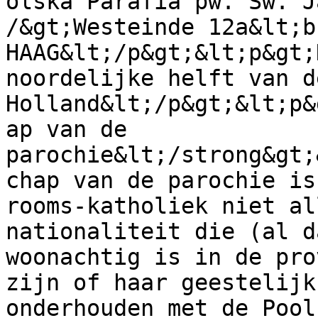
olska Parafia pw. Św. J
/&gt;Westeinde 12a&lt;b
HAAG&lt;/p&gt;&lt;p&gt;
noordelijke helft van d
Holland&lt;/p&gt;&lt;p&
ap van de 
parochie&lt;/strong&gt;
chap van de parochie is
rooms-katholiek niet al
nationaliteit die (al d
woonachtig is in de pro
zijn of haar geestelijk
onderhouden met de Pool